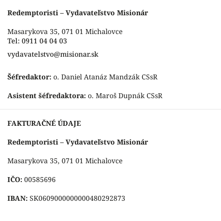
Redemptoristi – Vydavateľstvo Misionár
Masarykova 35, 071 01 Michalovce
Tel: 0911 04 04 03
vydavatelstvo@misionar.sk
Šéfredaktor:
o. Daniel Atanáz Mandzák CSsR
Asistent šéfredaktora:
o. Maroš Dupnák CSsR
FAKTURAČNÉ ÚDAJE
Redemptoristi – Vydavateľstvo Misionár
Masarykova 35, 071 01 Michalovce
IČO:
00585696
IBAN:
SK0609000000000480292873