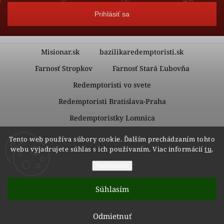
Prihlásiť sa
Misionar.sk
bazilikaredemptoristi.sk
Farnosť Stropkov
Farnosť Stará Ľubovňa
Redemptoristi vo svete
Redemptoristi Bratislava-Praha
Redemptoristky Lomnica
Redemptoristky Kežmarok
Tento web používa súbory cookie. Ďalším prechádzaním tohto
webu vyjadrujete súhlas s ich používaním. Viac informácií
tu
.
Nastavenie
Copyright 2026
Redemptoristi – Vydavateľstvo Misionár
.
Všetky práva vyhradené.
Súhlasím
Grafický návrh vytvořil a nakódoval
Shoptak.cz
Vytvoril Shoptet
Odmietnuť