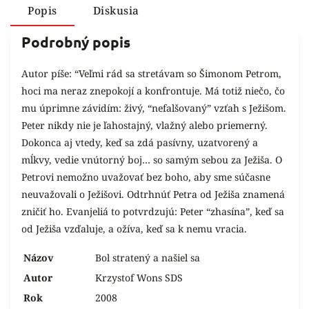
Popis
Diskusia
Podrobný popis
Autor píše: “Veľmi rád sa stretávam so Šimonom Petrom,
hoci ma neraz znepokojí a konfrontuje. Má totiž niečo, čo
mu úprimne závidím: živý, “nefalšovaný” vzťah s Ježišom.
Peter nikdy nie je ľahostajný, vlažný alebo priemerný.
Dokonca aj vtedy, keď sa zdá pasívny, uzatvorený a
mĺkvy, vedie vnútorný boj… so samým sebou za Ježiša. O
Petrovi nemožno uvažovať bez boho, aby sme súčasne
neuvažovali o Ježišovi. Odtrhnúť Petra od Ježiša znamená
zničiť ho. Evanjeliá to potvrdzujú: Peter “zhasína”, keď sa
od Ježiša vzďaluje, a ožíva, keď sa k nemu vracia.
Názov
Bol stratený a našiel sa
Autor
Krzystof Wons SDS
Rok
2008