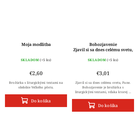
Moja modlitba
Bohozjavenie
Zjavil si sa dnes celému svetu,
Pane
SKLADOM
(>5 ks)
SKLADOM
(>5 ks)
€2,60
€3,01
Brožúrka s liturgickými textami na
Zjavil si sa dnes celému svetu, Pane.
obdobie Veľkého pôstu.
Bohozjavenie je brožúrka s
liturgickými textami, vďaka ktorej je
možné lepšie a hlbšie prežiť sviatky
Do košíka
Bohozjavenia. Nájdete v nej...
Do košíka