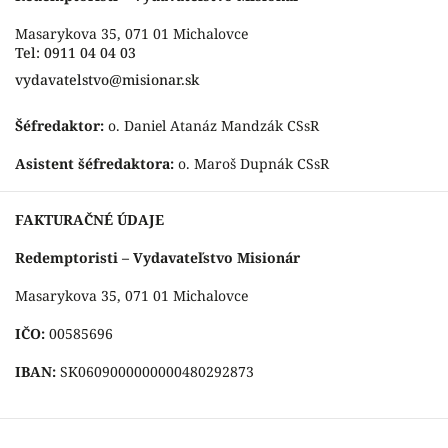
Masarykova 35, 071 01 Michalovce
Tel: 0911 04 04 03
vydavatelstvo@misionar.sk
Šéfredaktor:
o. Daniel Atanáz Mandzák CSsR
Asistent šéfredaktora:
o. Maroš Dupnák CSsR
FAKTURAČNÉ ÚDAJE
Redemptoristi – Vydavateľstvo Misionár
Masarykova 35, 071 01 Michalovce
IČO:
00585696
IBAN:
SK0609000000000480292873