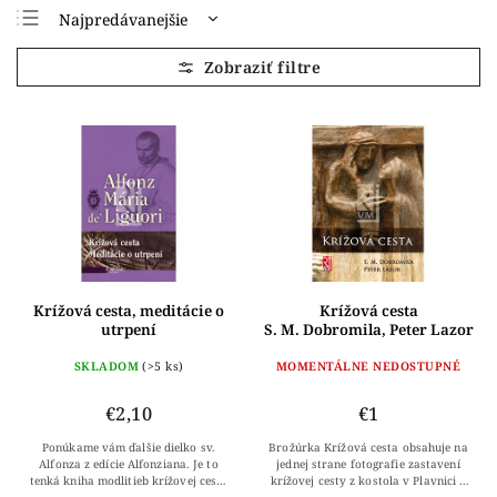
Najpredávanejšie
Najlacnejšie
Najdrahšie
Abecedne
Krížová cesta, meditácie o
Krížová cesta
utrpení
S. M. Dobromila, Peter Lazor
sv. Alfonz Mária de Liguori
SKLADOM
(>5 ks)
MOMENTÁLNE NEDOSTUPNÉ
€2,10
€1
Ponúkame vám ďalšie dielko sv.
Brožúrka Krížová cesta obsahuje na
Alfonza z edície Alfonziana. Je to
jednej strane fotografie zastavení
tenká kniha modlitieb krížovej cesty
krížovej cesty z kostola v Plavnici a