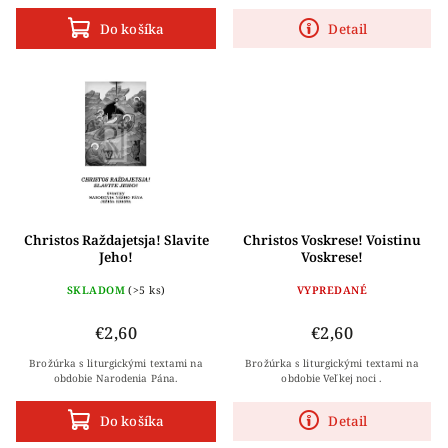
a 15 meditácii o Kristovom utrpení.
na druhej strane dve krátke, ale
Sv. Alfonz s obľubou meditoval nad...
krásne zamyslenia jednej rehoľnej...
Do košíka
Detail
Christos Raždajetsja! Slavite
Christos Voskrese! Voistinu
Jeho!
Voskrese!
SKLADOM
(>5 ks)
VYPREDANÉ
€2,60
€2,60
Brožúrka s liturgickými textami na
Brožúrka s liturgickými textami na
obdobie Narodenia Pána.
obdobie Veľkej noci .
Do košíka
Detail