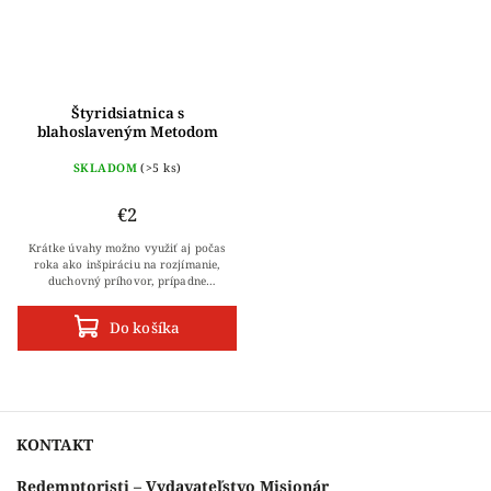
Štyridsiatnica s
blahoslaveným Metodom
Daniel Atanáz Mandzák CSsR
SKLADOM
(>5 ks)
€2
Krátke úvahy možno využiť aj počas
roka ako inšpiráciu na rozjímanie,
duchovný príhovor, prípadne
vloženie do rámca osobnej alebo
spoločnej modlitby.
Do košíka
KONTAKT
Redemptoristi – Vydavateľstvo Misionár