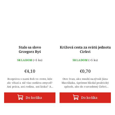
Stalo sa slovo
Krížová cesta za svätú jednotu
Grzegorz Ryś
Cirkvi
o. Ján Ivan Mastiliak CSsR
SKLADOM
(>5 ks)
SKLADOM
(>5 ks)
€4,10
€0,70
Rozpráva s nami Boh vo svete, kde
Otec Ivan, ako mnohí nazývali Jána
zlo víťazí a nič viac nedáva zmysel?
Mastiliaka, úprimne hľadal praktický
Ani práca, ani rodina, ani láska? Ak
spôsob, ako do rozvadenej Cirkvi
sa Boh predstaví menom „Ja som“,
vniesť opäť jednotu. Pevne veril, že
chceli by sme Mu povedať:
základnými kameňmi na tejto...
Do košíka
Do košíka
„dokáž“....