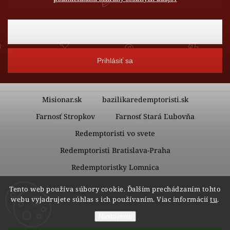
Prihlásiť sa
Misionar.sk
bazilikaredemptoristi.sk
Farnosť Stropkov
Farnosť Stará Ľubovňa
Redemptoristi vo svete
Redemptoristi Bratislava-Praha
Redemptoristky Lomnica
Redemptoristky Kežmarok
Tento web používa súbory cookie. Ďalším prechádzaním tohto
webu vyjadrujete súhlas s ich používaním. Viac informácií
tu
.
Nastavenie
Copyright 2026
Redemptoristi – Vydavateľstvo Misionár
.