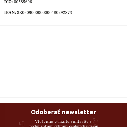
IČO:
00585696
IBAN:
SK0609000000000480292873
Odoberať newsletter
Vložením e-mailu súhlasíte s
podmienkami ochrany osobných údajov