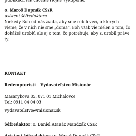
o. Maroš Dupnák CSsR
asistent šéfredaktora
Niekedy Boh od nás žiada, aby sme robili veci, o ktorých
vieme, že v nich nie sme „doma“. Boh však vie nielen o tom, čo
dokážeš urobiť, ale aj o tom, čo potrebuje, aby si urobil práve
ty.
KONTAKT
Redemptoristi – Vydavateľstvo Misionár
Masarykova 35, 071 01 Michalovce
Tel: 0911 04 04 03
vydavatelstvo@misionar.sk
Šéfredaktor:
o. Daniel Atanáz Mandzák CSsR
Asistent šéfredaktora:
o. Maroš Dupnák CSsR