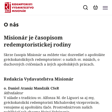
O nás
Misionár je časopisom
redemptoristickej rodiny
Skrze časopis Misionár sa môžete viac dozvedieť o apoštoláte
gréckokatolíckych redemptoristov: o našich sv. misiách, o
duchovných cvičeniach a iných apoštolských prácach.
Redakcia Vydavateľstva Misionár
o. Daniel Atanáz Mandzák CSsR
šéfredaktor
V súlade s tradíciou sv. Alfonza M. de Liguori sa aj my,
gréckokatolicki redemptoristi Michalovskej viceprovincie,
venujeme aj apoštolátu tlače. Prostredníctvom našich
publikácií tak chceme Hojné Vykúpenie.