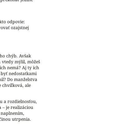
kto odpovie:
ovať ozajstnej
oho chýb. Avšak
a vtedy mýlil, môžeš
 ich nemá? Aj ty ich
u byť nedostatkami
enil? Do manželstva
 chvíľková, ale
 a rozdielnosťou,
 – je realizáciou
a naplnením,
činou utrpenia.