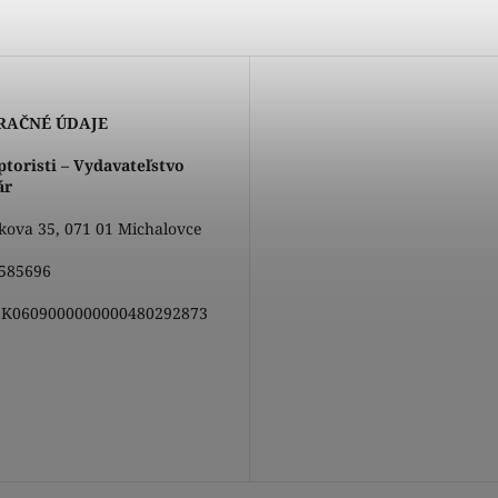
RAČNÉ ÚDAJE
toristi – Vydavateľstvo
ár
ova 35, 071 01 Michalovce
585696
K0609000000000480292873