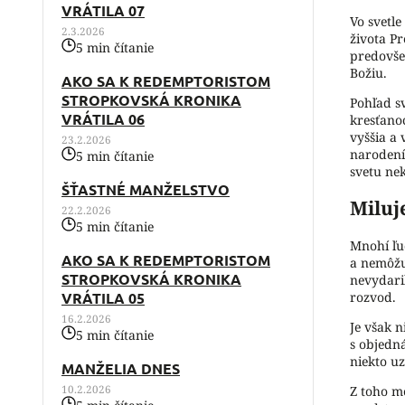
VRÁTILA 07
Vo svetl
2.3.2026
života P
5 min čítanie
predovše
Božiu.
AKO SA K REDEMPTORISTOM
STROPKOVSKÁ KRONIKA
Pohľad sv
VRÁTILA 06
kresťanoc
vyššia a 
23.2.2026
narodení 
5 min čítanie
svetu nek
ŠŤASTNÉ MANŽELSTVO
Miluj
22.2.2026
5 min čítanie
Mnohí ľud
AKO SA K REDEMPTORISTOM
a nemôžu
STROPKOVSKÁ KRONIKA
nevydari
rozvod.
VRÁTILA 05
16.2.2026
Je však n
5 min čítanie
s objedn
niekto u
MANŽELIA DNES
Z toho mô
10.2.2026