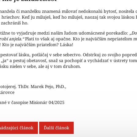
manžela či manželku znamená milovať nedokonalú bytosť, nositeľa 
a hriechov. Keď ju miluješ, keď ho miluješ, naozaj tak svojou láskou
a zachrániš ho.
stižne to vyjadruje medzi naším ľudom udomácnené porekadlo:
„Do
robí anjela.“
Platí to však aj opačne. Kto je najväčším nepriateľom 
! Kto je najväčším priateľom? Láska!
pestovať lásku, potláčaj v sebe sebectvo. Odstrkuj zo svojho popred
é „ja“ a pestuj obetavosť, snaž sa pochopiť a vychádzať v ústrety t
lásku nielen v sebe, ale aj v tom druhom.
otojerej. ThDr. Marek Pejo, PhD.,
károvce
ané v časopise Misionár 04/2025
ádzajúci článok
Ďalší článok