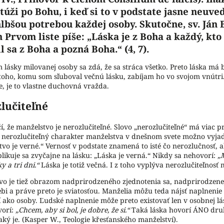
túži po Bohu, i keď si to v podstate jasne neuv
hlbšou potrebou každej osoby. Skutočne, sv. Ján
 Prvom liste píše: „Láska je z Boha a každý, kto
l sa z Boha a pozná Boha.“ (4, 7).
 lásky milovanej osoby sa zdá, že sa stráca všetko. Preto láska má 
toho, komu som sľuboval večnú lásku, zabíjam ho vo svojom vnútri
e, je to vlastne duchovná vražda.
lučiteľné
í, že manželstvo je nerozlučiteľné. Slovo „nerozlučiteľné“ má viac 
a nerozlučiteľný charakter manželstva v dnešnom svete možno vyjad
vo je verné.“ Vernosť v podstate znamená to isté čo nerozlučnosť, al
likuje sa zvyčajne na lásku: „Láska je verná.“ Nikdy sa nehovorí:
„
y a tri dni.“
Láska je totiž večná. I z toho vyplýva nerozlučiteľnosť 
vo je tiež obrazom nadprirodzeného zjednotenia sa, nadprirodzenej
bi a práve preto je sviatosťou. Manželia môžu teda nájsť naplnenie 
 ako osoby. Ľudské naplnenie môže preto existovať len v osobnej láske
vorí:
„Chcem, aby si bol, je dobre, že si.“
Taká láska hovorí ÁNO dr
ký je. (Kasper W., Teologie křesťanského manželství).