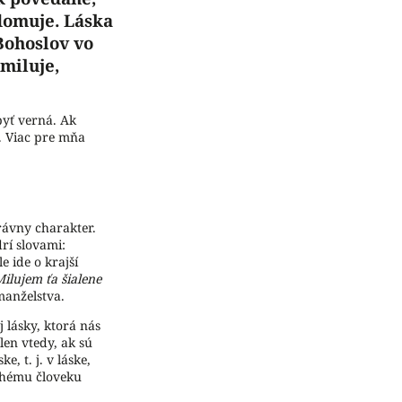
edomuje. Láska
 Bohoslov vo
 miluje,
byť verná. Ak
. Viac pre mňa
právny charakter.
rí slovami:
e ide o krajší
Milujem ťa šialene
manželstva.
 lásky, ktorá nás
len vtedy, ak sú
, t. j. v láske,
uhému človeku