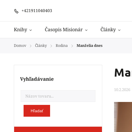
+421911040403
Knihy
Časopis Misionár
Články
Domov
Články
Rodina
Manželia dnes
/
/
/
Ma
Vyhľadávanie
10.2.2026
Hľadať