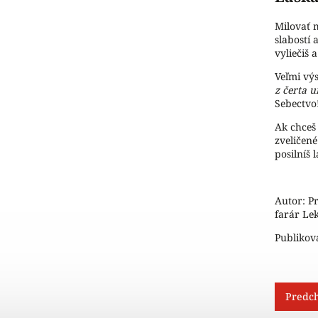
Milovať 
slabostí 
vyliečiš 
Veľmi vý
z čerta u
Sebectvo
Ak chceš 
zveličen
posilníš 
Autor:
Pr
farár Le
Publikov
Predch