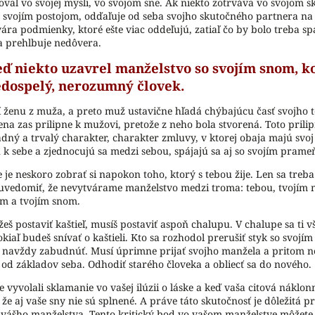
val vo svojej mysli, vo svojom sne. Ak niekto zotrváva vo svojom s
j svojím postojom, odďaľuje od seba svojho skutočného partnera na 
ra podmienky, ktoré ešte viac oddeľujú, zatiaľ čo by bolo treba sp
a prehlbuje nedôvera.
ď niekto uzavrel manželstvo so svojím snom, k
dospelý, nerozumný človek.
í ženu z muža, a preto muž ustavične hľadá chýbajúcu časť svojho t
ena zas prilipne k mužovi, pretože z neho bola stvorená. Toto prili
dný a trvalý charakter, charakter zmluvy, v ktorej obaja majú svoj
ú k sebe a zjednocujú sa medzi sebou, spájajú sa aj so svojím pram
 je neskoro zobrať si napokon toho, ktorý s tebou žije. Len sa treb
 uvedomiť, že nevytvárame manželstvo medzi troma: tebou, tvojím
m a tvojím snom.
š postaviť kaštieľ, musíš postaviť aspoň chalupu. V chalupe sa ti 
kiaľ budeš snívať o kaštieli. Kto sa rozhodol prerušiť styk so svojí
n navždy zabudnúť. Musí úprimne prijať svojho manžela a pritom ne
e od základov seba. Odhodiť starého človeka a obliecť sa do nového.
 vyvolali sklamanie vo vašej ilúzii o láske a keď vaša citová náklon
te, že aj vaše sny nie sú splnené. A práve táto skutočnosť je dôležitá p
 vášho manželstva. Tento kritický bod vo vašom manželstve môžete