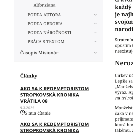
Alfonziana
každý 
je naj
PODĽA AUTORA
svojom
PODĽA OBDOBIA
narodi
PODĽA NÁROČNOSTI
Stratením
PRÁCA S TEXTOM
opustím 
neexistuj
Časopis Misionár
Neroz
Články
Cirkev uč
Lepšie s
„Manželst
AKO SA K REDEMPTORISTOM
výraz. Ap
STROPKOVSKÁ KRONIKA
na tri rok
VRÁTILA 08
Manželst
9.3.2026
5 min čítanie
čaká v ne
prijímaní
AKO SA K REDEMPTORISTOM
ktorá ho
STROPKOVSKÁ KRONIKA
takému, a