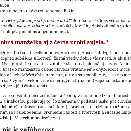
obrou
áskou a pevnou dôverou v pomoc Božiu.
 poviete:
„Ale on je taký, ona je taká!“
Boh na to cez hlas vedomia ta
ruhého, ale súď seba!“
Málo je takých, ktorí by dokázali málo vzdor
ď miluješ, pomáhaš aj jemu milovať.
obrá manželka aj z čerta urobí anjela.“
každý od seba a to celkom novým srdcom. Hovoríš ďalej, že má mn
i pred sobášom si hovoril, že má všetky dobré vlastnosti. A ak si s
z. Uvedom si, že má aj teraz dobré vlastnosti, ale má aj chyby. A kto
si bral do manželstva celého človeka vrátane jeho chýb, ktoré môž
jich očiach. Môžeš ďalej namietať, ale on sa zmenil. A ty si sa nezm
ili so živým človekom, nie s meravým obrazom. Ozajstná láska nie je
vždytrvajúci činiteľ v nás.
lastne vo vzťahu medzi mužom a ženou, v napätí medzi podobnosťou
u a inakosťou prejavuje to, čo znamená v podstate láska pre človeka
tichodných skúseností a zážitkov, je fascináciou i rizikom, túžbou 
ním sa i oslobodením, vrcholom radosti a tvorivosti a súčasne hlbo
wiak J., Misterium malzeństwa).
 nie je zaľúbenosť