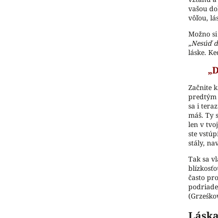
vašou d
vôľou, l
Možno si
„Nesúď d
láske. Ke
„D
Začnite 
predtým č
sa i tera
máš. Ty 
len v tvo
ste vstúp
stály, na
Tak sa v
blízkosťo
často pro
podriade
(Grześko
Láska