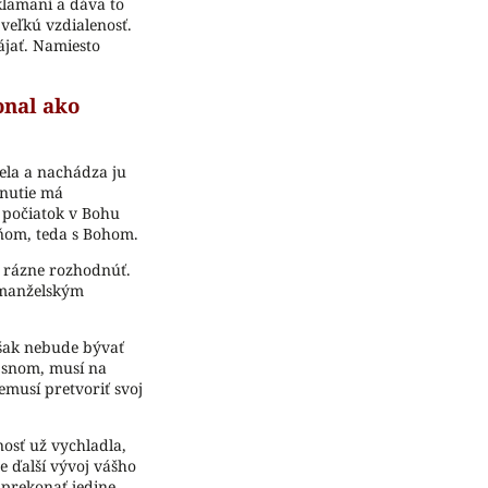
klamaní a dáva to
veľkú vzdialenosť.
ájať. Namiesto
onal ako
ela a nachádza ju
pnutie má
 počiatok v Bohu
eňom, teda s Bohom.
a rázne rozhodnúť.
 manželským
však nebude bývať
m snom, musí na
musí pretvoriť svoj
nosť už vychladla,
re ďalší vývoj vášho
 prekonať jedine