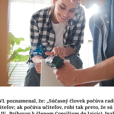
VI. poznamenal, že: „Súčasný človek počúva rad
iteľov; ak počúva učiteľov, robí tak preto, že s
 IV., Príhovor k členom Consilium de laicis). In