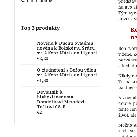
5 min čítanie
predstavo
najavo a
Tým vytvá
dôvery s
Top 3 produkty
Ke
ne
Novéna k Duchu Svätému,
novéna k Božskému Srdcu
Boh tvor
sv. Alfonz Mária de Liguori
v žene. Ž
€2,20
bezvýhra
a keď id
O zjednotení s Božou vôľou
sv. Alfonz Mária de Liguori
Nikdy nie
€1,80
Treba si
partnero
Deviatnik k
blahoslavenému
Ak nemôže
Dominikovi Metodovi
dobre, po
Trčkovi CSsR
tento se
€2
život, al
Možno ste
zistili s
vzťahu a