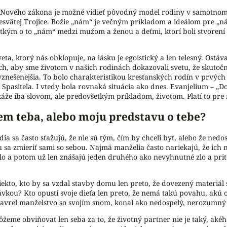
e Nového zákona je možné vidieť pôvodný model rodiny v samotnom
resvätej Trojice. Božie „nám“ je večným príkladom a ideálom pre „ná
tkým o to „nám“ medzi mužom a ženou a deťmi, ktorí boli stvoren
eta, ktorý nás obklopuje, na lásku je egoistický a len telesný. Ostáv
h, aby sme životom v našich rodinách dokazovali svetu, že skutočne
vznešenejšia. To bolo charakteristikou kresťanských rodín v prvých
Spasiteľa. I vtedy bola rovnaká situácia ako dnes. Evanjelium – „Dob
áže iba slovom, ale predovšetkým príkladom, životom. Platí to pre 
em teba, alebo moju predstavu o tebe?
ia sa často sťažujú, že nie sú tým, čím by chceli byť, alebo že nedos
 sa zmieriť sami so sebou. Najmä manželia často nariekajú, že ich 
lo a potom už len znášajú jeden druhého ako nevyhnutné zlo a prit
iekto, kto by sa vzdal stavby domu len preto, že dovezený materiál
ávkou? Kto opustí svoje dieťa len preto, že nemá takú povahu, akú
zavrel manželstvo so svojím snom, konal ako nedospelý, nerozumný 
žeme obviňovať len seba za to, že životný partner nie je taký, akéh