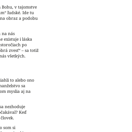
 Bohu, v tajomstve
m“ ľudské. Ide tu
í na obraz a podobu
a na nás
 existuje i láska
 storočiach po
rá zvesť“ – sa totiž
nás všetkých.
iahli to alebo ono
manželstvo sa
om myslia aj na
 sa nezhoduje
 očakával? Keď
človek.
o som si