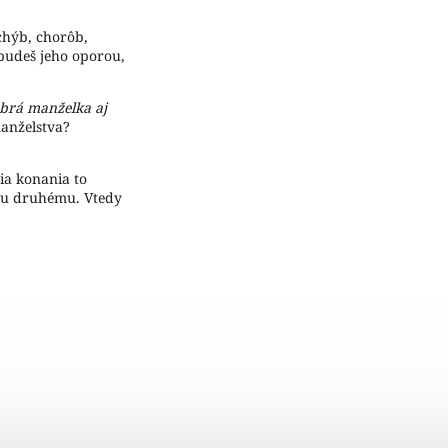
chýb, chorôb,
 budeš jeho oporou,
brá manželka aj
manželstva?
ia konania to
omu druhému. Vtedy