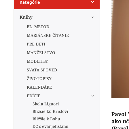
Kategórie
Knihy
BL. METOD
MARIÁNSKE ČÍTANIE
PRE DETI
MANŽELSTVO
MODLITBY
SVÄTÁ SPOVEĎ
ŽIVOTOPISY
KALENDÁRE
EDÍCIE
Škola Liguori
Bližšie ku Kristovi
Pavol 
Bližšie k Bohu
ako uč
DC s evanjelistami
(Pavol