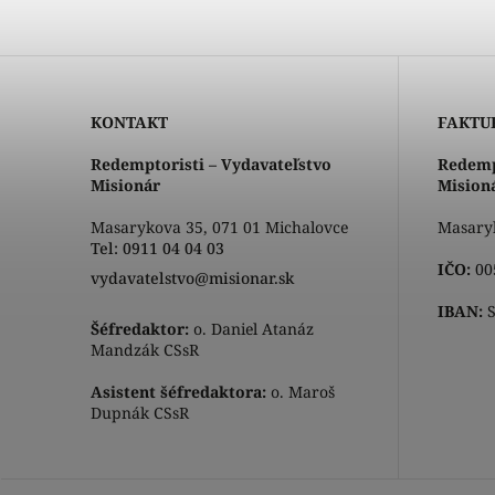
KONTAKT
FAKTU
Redemptoristi – Vydavateľstvo
Redemp
Misionár
Mision
Masarykova 35, 071 01 Michalovce
Masaryk
Tel: 0911 04 04 03
IČO:
00
vydavatelstvo@misionar.sk
IBAN:
S
Šéfredaktor:
o. Daniel Atanáz
Mandzák CSsR
Asistent šéfredaktora:
o. Maroš
Dupnák CSsR