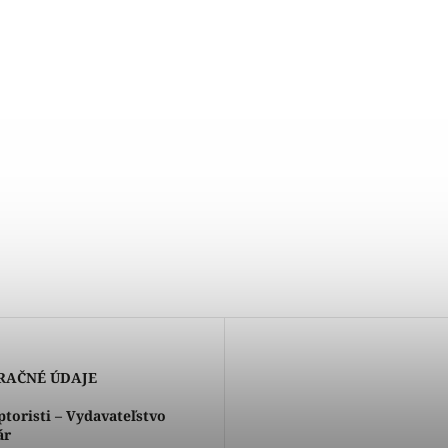
RAČNÉ ÚDAJE
toristi – Vydavateľstvo
ár