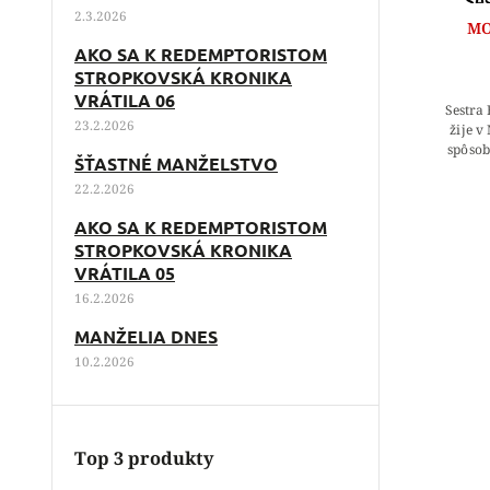
Se
2.3.2026
MO
AKO SA K REDEMPTORISTOM
STROPKOVSKÁ KRONIKA
VRÁTILA 06
Sestra
23.2.2026
žije 
spôsob
ŠŤASTNÉ MANŽELSTVO
Medžu
22.2.2026
AKO SA K REDEMPTORISTOM
STROPKOVSKÁ KRONIKA
VRÁTILA 05
16.2.2026
MANŽELIA DNES
10.2.2026
Top 3 produkty