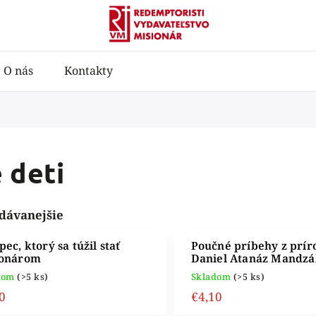
O nás
Kontakty
 deti
dávanejšie
pec, ktorý sa túžil stať
Poučné príbehy z prír
ionárom
Daniel Atanáz Mandzá
dom
(>5 ks)
Skladom
(>5 ks)
0
€4,10