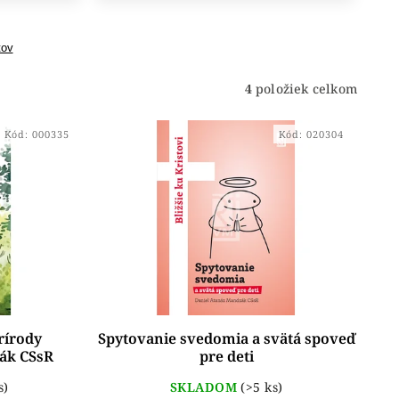
tov
4
položiek celkom
Kód:
000335
Kód:
020304
rírody
Spytovanie svedomia a svätá spoveď
ák CSsR
pre deti
s)
SKLADOM
(>5 ks)