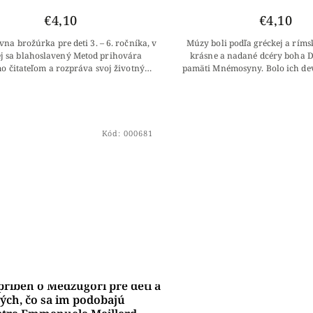
€4,10
€4,10
vna brožúrka pre deti 3. – 6. ročníka, v
Múzy boli podľa gréckej a ríms
ej sa blahoslavený Metod prihovára
krásne a nadané dcéry boha D
o čitateľom a rozpráva svoj životný
pamäti Mnémosyny. Bolo ich devä
. Pútavý text dopĺňajú omaľovánky...
Euterpé, Kalliopé, Kléio, M
Polymnia,...
Kód:
000681
príbeh o Medžugorí pre deti a
tých, čo sa im podobajú