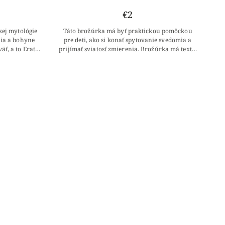
€2
kej mytológie
Táto brožúrka má byť praktickou pomôckou
ia a bohyne
pre deti, ako si konať spytovanie svedomia a
ť, a to Erato,
prijímať sviatosť zmierenia. Brožúrka má text z
elpomené,
jednej strany pre dievčatá a z druhej...