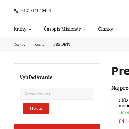
+421911040403
Knihy
Časopis Misionár
Články
Domov
Knihy
PRE DETI
/
/
Pre
Vyhľadávanie
Najpre
Chla
mis
Hľadať
Skla
€4,1