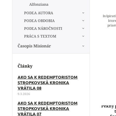
Alfonziana
PODĽA AUTORA
Inšpiratí
PODĽA OBDOBIA
ktor
priam
PODĽA NÁROČNOSTI
príbeh
PRÁCA S TEXTOM
Časopis Misionár
Články
AKO SA K REDEMPTORISTOM
STROPKOVSKÁ KRONIKA
VRÁTILA 08
9.3.2026
AKO SA K REDEMPTORISTOM
Pekný 
STROPKOVSKÁ KRONIKA
VRÁTILA 07