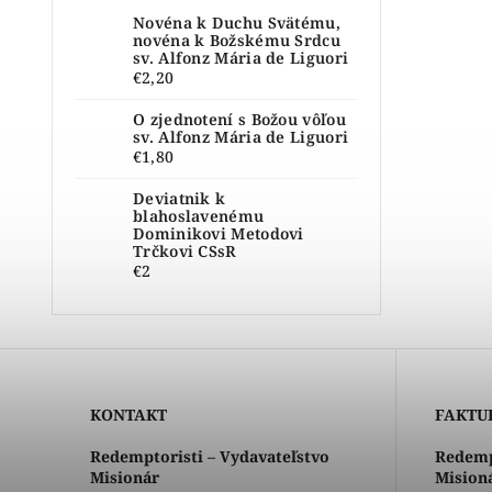
Novéna k Duchu Svätému,
novéna k Božskému Srdcu
sv. Alfonz Mária de Liguori
€2,20
O zjednotení s Božou vôľou
sv. Alfonz Mária de Liguori
€1,80
Deviatnik k
blahoslavenému
Dominikovi Metodovi
Trčkovi CSsR
€2
KONTAKT
FAKTU
Redemptoristi – Vydavateľstvo
Redemp
Misionár
Mision