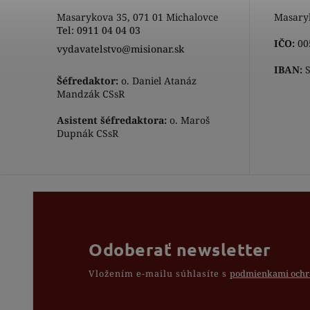
Masarykova 35, 071 01 Michalovce
Masaryk
Tel: 0911 04 04 03
IČO:
00
vydavatelstvo@misionar.sk
IBAN:
S
Šéfredaktor:
o. Daniel Atanáz
Mandzák CSsR
Asistent šéfredaktora:
o. Maroš
Dupnák CSsR
Odoberať newsletter
Vložením e-mailu súhlasíte s
podmienkami ochr