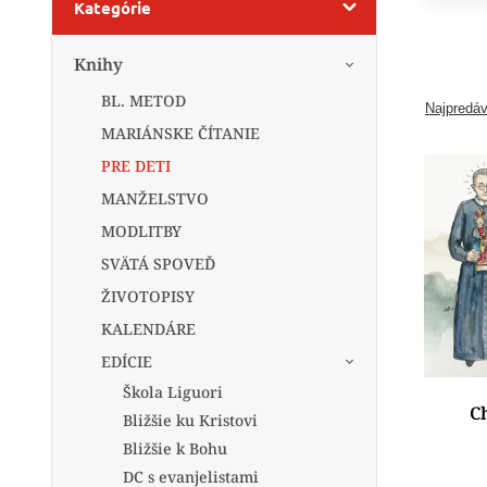
Kategórie
Knihy
BL. METOD
Najpredáv
MARIÁNSKE ČÍTANIE
PRE DETI
MANŽELSTVO
MODLITBY
SVÄTÁ SPOVEĎ
ŽIVOTOPISY
KALENDÁRE
EDÍCIE
Škola Liguori
Ch
Bližšie ku Kristovi
Bližšie k Bohu
DC s evanjelistami