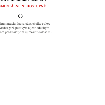
stra Emmanuela Maillard
MENTÁLNE NEDOSTUPNÉ
€3
 Emmanuela, ktorá už niekoľko rokov
v Medžugorí, pútavým a jednoduchým
om predstavuje zaujímavé udalosti z
goria. Vysvetľuje začiatky údajných
zjavení...