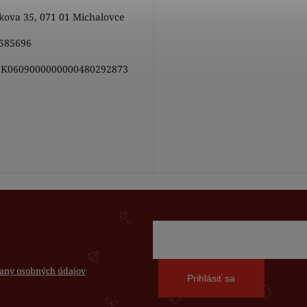
ova 35, 071 01 Michalovce
585696
K0609000000000480292873
any osobných údajov
Prihlásiť sa