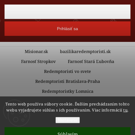
Prihlásiť sa
Misionar.sk
bazilikaredemptoristi.sk
Farnosť Stropkov
Farnosť Stará Ľubovňa
Redemptoristi vo svete
Redemptoristi Bratislava-Praha
Redemptoristky Lomnica
Redemptoristky Kežmarok
Tento web používa súbory cookie. Ďalším prechádzaním tohto
webu vyjadrujete súhlas s ich používaním. Viac informácií
tu
.
Nastavenie
Copyright 2026
Redemptoristi – Vydavateľstvo Misionár
.
Všetky práva vyhradené.
Súhlasím