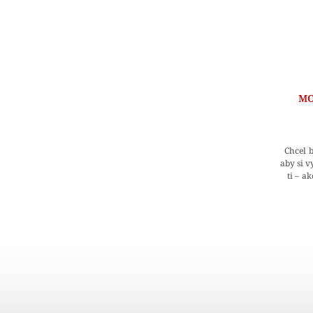
MO
Chcel b
aby si 
ti – a
Domnie