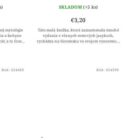
s)
SKLADOM
(>5 ks)
€3,20
kej mytológie
Táto malá knižka, ktorá zaznamenala mnohé
ia a bohyne
vydania v rôznych svetových jazykoch,
ť, a to Erato,
vychádza na Slovensku vo svojom vynovenom
elpomené,
druhom vydaní. Ide o zbierku rôznych
životných príbehov...
Kód:
024469
Kód:
024599