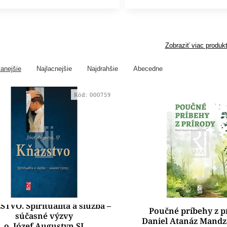
Zobraziť viac produk
anejšie
Najlacnejšie
Najdrahšie
Abecedne
Kód:
000759
TVO. Spiritualita a služba –
Poučné príbehy z p
súčasné výzvy
Daniel Atanáz Mandz
o. Józef Augustyn SJ