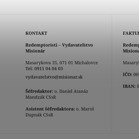
KONTAKT
FAKTU
Redemptoristi – Vydavateľstvo
Redemp
Misionár
Mision
Masarykova 35, 071 01 Michalovce
Masaryk
Tel: 0911 04 04 03
IČO:
00
vydavatelstvo@misionar.sk
IBAN:
S
Šéfredaktor:
o. Daniel Atanáz
Mandzák CSsR
Asistent šéfredaktora:
o. Maroš
Dupnák CSsR