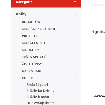
Kategórie
Knihy
BL. METOD
MARIÁNSKE ČÍTANIE
Najpredáv
PRE DETI
MANŽELSTVO
MODLITBY
SVÄTÁ SPOVEĎ
ŽIVOTOPISY
KALENDÁRE
EDÍCIE
Škola Liguori
Bližšie ku Kristovi
KŇAZS
Bližšie k Bohu
DC s evanjelistami