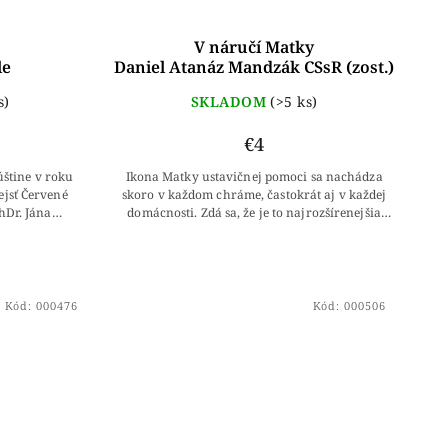
V náručí Matky
le
Daniel Atanáz Mandzák CSsR (zost.)
s)
SKLADOM
(>5 ks)
€4
úštine v roku
Ikona Matky ustavičnej pomoci sa nachádza
rejsť Červené
skoro v každom chráme, častokrát aj v každej
Dr. Jána
domácnosti. Zdá sa, že je to najrozšírenejšia
). Jemu patrí
ikona Presvätej Bohorodičky na svete. Úctu k...
Kód:
000476
Kód:
000506