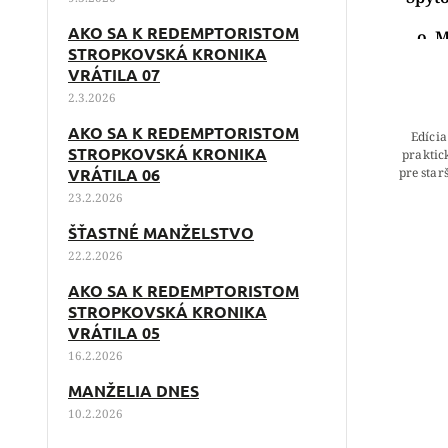
AKO SA K REDEMPTORISTOM
o. 
STROPKOVSKÁ KRONIKA
VRÁTILA 07
2.3.2026
AKO SA K REDEMPTORISTOM
Edícia
STROPKOVSKÁ KRONIKA
praktic
pre star
VRÁTILA 06
sviat
23.2.2026
ŠŤASTNÉ MANŽELSTVO
22.2.2026
AKO SA K REDEMPTORISTOM
STROPKOVSKÁ KRONIKA
VRÁTILA 05
16.2.2026
MANŽELIA DNES
10.2.2026