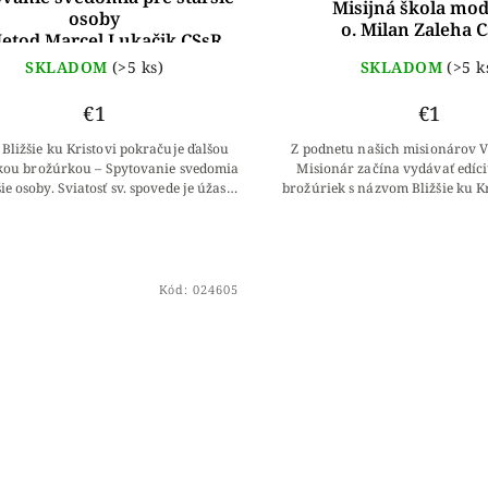
Misijná škola mod
osoby
o. Milan Zaleha 
Metod Marcel Lukačik CSsR
SKLADOM
(>5 ks)
SKLADOM
(>5 k
€1
€1
 Bližšie ku Kristovi pokračuje ďalšou
Z podnetu našich misionárov V
kou brožúrkou – Spytovanie svedomia
Misionár začína vydávať edíc
šie osoby. Sviatosť sv. spovede je úžasná
brožúriek s názvom Bližšie ku Kr
osť Božieho odpustenia, očistenia a...
brožúrkami Vám chceme prin
vypočuté...
Kód:
024605