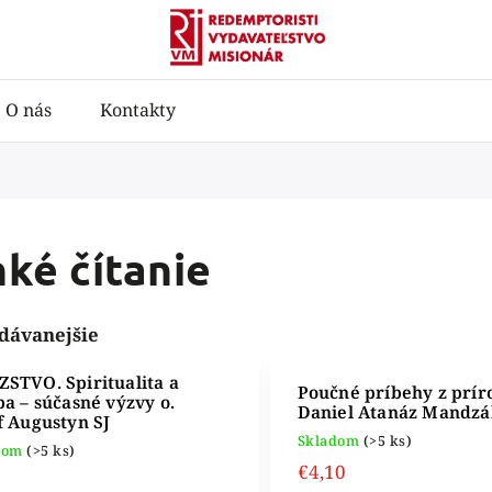
O nás
Kontakty
ké čítanie
dávanejšie
STVO. Spiritualita a
Poučné príbehy z prír
ba – súčasné výzvy
o.
Daniel Atanáz Mandzá
f Augustyn SJ
Skladom
(>5 ks)
dom
(>5 ks)
€4,10