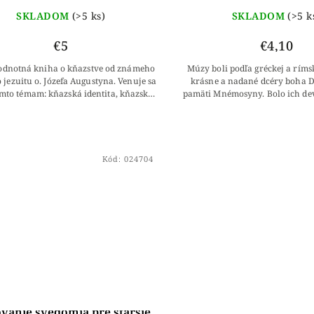
SKLADOM
(>5 ks)
SKLADOM
(>5 k
€5
€4,10
odnotná kniha o kňazstve od známeho
Múzy boli podľa gréckej a ríms
 jezuitu o. Józefa Augustyna. Venuje sa
krásne a nadané dcéry boha D
ýmto témam: kňazská identita, kňazská
pamäti Mnémosyny. Bolo ich devä
itba a služba, čistota kňazského...
Euterpé, Kalliopé, Kléio, M
Polymnia,...
Kód:
024704
vanie svedomia pre staršie