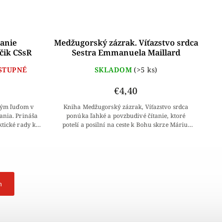
lanie
Medžugorský zázrak. Víťazstvo srdca
čik CSsR
Sestra Emmanuela Maillard
STUPNÉ
SKLADOM
(>5 ks)
€4,40
dým ľuďom v
Kniha Medžugorský zázrak, Víťazstvo srdca
ania. Prináša
ponúka ľahké a povzbudivé čítanie, ktoré
ktické rady k
poteší a posilní na ceste k Bohu skrze Máriu.
vé cvičenia,...
Prináša svedectvá ľudí, ktorí cez Medžugorie...
h