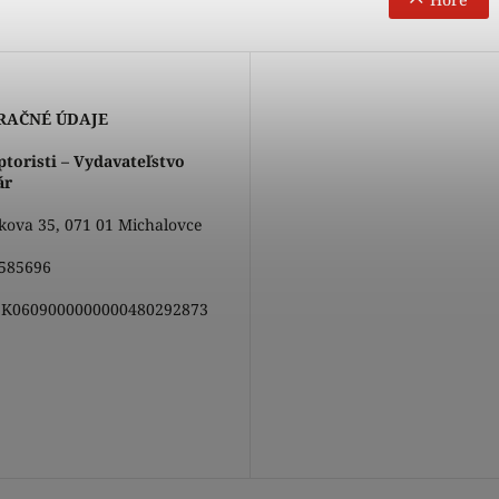
RAČNÉ ÚDAJE
toristi – Vydavateľstvo
ár
ova 35, 071 01 Michalovce
585696
K0609000000000480292873