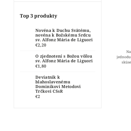
Top 3 produkty
Novéna k Duchu Svätému,
novéna k Božskému Srdcu
sv. Alfonz Mária de Liguori
€2,20
Na
O zjednotení s Božou vôľou
jednodu
sv. Alfonz Mária de Liguori
skúse
€1,80
manž
Deviatnik k
blahoslavenému
Dominikovi Metodovi
Trčkovi CSsR
€2