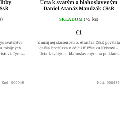
litby
Úcta k svätým a blahoslaveným
CSsR
Daniel Atanáz Mandzák CSsR
s)
SKLADOM
(>5 ks)
€1
ydavateľstvo
Z misijnej skúsenosti o. Atanáza CSsR povstala
iu misijných
ďalšia brožúrka v edícii Bližšie ku Kristovi –
istovi. Týmito
Úcta k svätým a blahoslaveným na príklade
iesť domov
mučeníka redemptoristu Dominika Metoda...
Kód:
000049
Kód:
000686