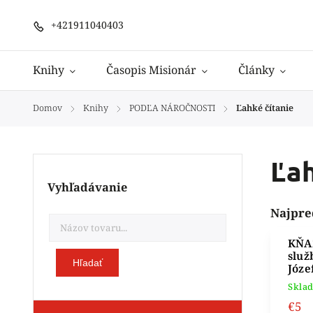
+421911040403
Knihy
Časopis Misionár
Články
Domov
Knihy
PODĽA NÁROČNOSTI
Ľahké čítanie
/
/
/
Ľah
Vyhľadávanie
Najpre
KŇAZ
služ
Hľadať
Józe
Skla
€5