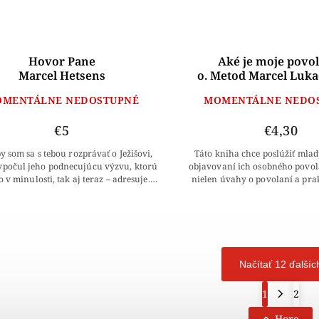
Hovor Pane
Aké je moje povo
Marcel Hetsens
o. Metod Marcel Luka
MENTÁLNE NEDOSTUPNÉ
MOMENTÁLNE NEDO
€5
€4,30
y som sa s tebou rozprávať o Ježišovi,
Táto kniha chce poslúžiť mla
vypočul jeho podnecujúcu výzvu, ktorú
objavovaní ich osobného povol
ko v minulosti, tak aj teraz – adresuje.
nielen úvahy o povolaní a pra
vaš sa, že je nedosiahnuteľný? On...
jeho rozpoznaniu, ale aj zaujíma
Načítať 12 ďalšíc
1
2
Hore