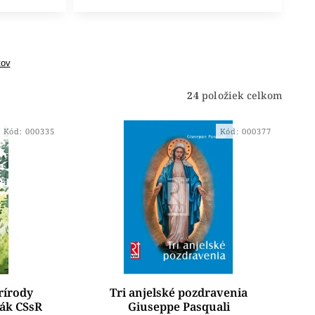
tov
24
položiek celkom
Kód:
000335
Kód:
000377
rírody
Tri anjelské pozdravenia
ák CSsR
Giuseppe Pasquali