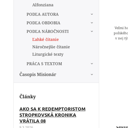
Alfonziana
PODĽA AUTORA
PODĽA OBDOBIA
Veľmi h
PODĽA NÁROČNOSTI
poľského
v nej t
Ľahké čítanie
modl
Náročnejšie čítanie
Liturgické texty
PRÁCA S TEXTOM
Časopis Misionár
Články
AKO SA K REDEMPTORISTOM
STROPKOVSKÁ KRONIKA
VRÁTILA 08
Spyto
9.3.2026