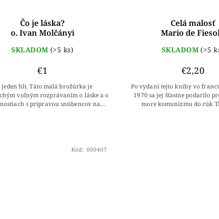
Čo je láska?
Celá malosť
o. Ivan Molčányi
Mario de Fieso
SKLADOM
(>5 ks)
SKLADOM
(>5 k
€1
€2,20
 jeden hlt. Táto malá brožúrka je
Po vydaní tejto knihy vo franc
chým voľným rozprávaním o láske a o
1970 sa jej šťastne podarilo p
nostiach s prípravou snúbencov na
more komunizmu do rúk Th
elstvo. Autor ľahkým, až zábavným
Mastiliaka, CSsR (Ivan Marianov
spôsobom vedie...
hlavná...
Kód:
000407