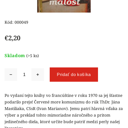
Kód:
000049
€2,20
Skladom
(>5 ks)
Pridať do košíka
Po vydaní tejto knihy vo francúštine v roku 1970 sa jej šťastne
podarilo prejsť Červené more komunizmu do rúk ThDr. Jána
Mastiliaka, CSsR (Ivan Marianov). Jemu patrí hlavná vďaka za
výber a preklad tohto mimoriadne náročného a pritom
jedinečného diela, ktoré určite bude patriť medzi perly našej