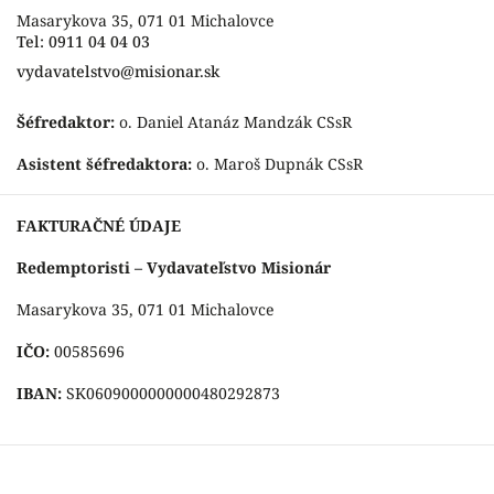
Masarykova 35, 071 01 Michalovce
Tel: 0911 04 04 03
vydavatelstvo@misionar.sk
Šéfredaktor:
o. Daniel Atanáz Mandzák CSsR
Asistent šéfredaktora:
o. Maroš Dupnák CSsR
FAKTURAČNÉ ÚDAJE
Redemptoristi – Vydavateľstvo Misionár
Masarykova 35, 071 01 Michalovce
IČO:
00585696
IBAN:
SK0609000000000480292873