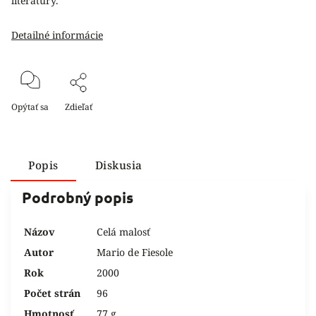
literatúry.
Detailné informácie
Opýtať sa
Zdieľať
Popis
Diskusia
Podrobný popis
Názov
Celá malosť
Autor
Mario de Fiesole
Rok
2000
Počet strán
96
Hmotnosť
77 g