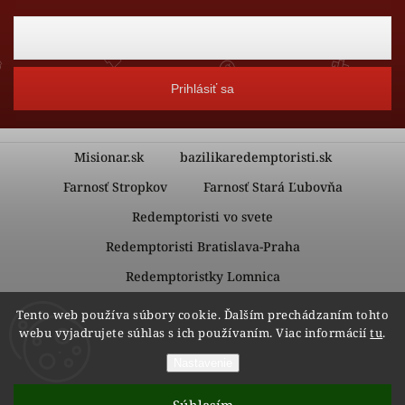
Prihlásiť sa
Misionar.sk
bazilikaredemptoristi.sk
Farnosť Stropkov
Farnosť Stará Ľubovňa
Redemptoristi vo svete
Redemptoristi Bratislava-Praha
Redemptoristky Lomnica
Redemptoristky Kežmarok
Tento web používa súbory cookie. Ďalším prechádzaním tohto
webu vyjadrujete súhlas s ich používaním. Viac informácií
tu
.
Nastavenie
Copyright 2026
Redemptoristi – Vydavateľstvo Misionár
.
Všetky práva vyhradené.