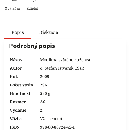
Opýtať sa
Zdieľať
Popis
Diskusia
Podrobný popis
Názov
Modlitba svätého ruženca
Autor
o. Štefan Ištvaník CSsR
Rok
2009
Počet strán
296
Hmotnosť
520 g
Rozmer
A6
Vydanie
2.
Väzba
V2 – lepená
ISBN
978-80-88724-42-1